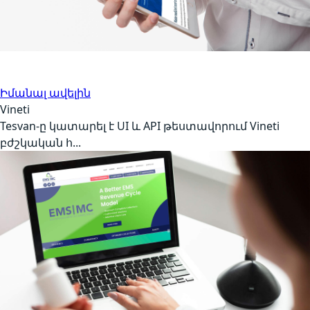
API թեստավորում
Առողջապահություն
Իմանալ ավելին
Vineti
Tesvan-ը կատարել է UI և API թեստավորում Vineti
բժշկական հ...