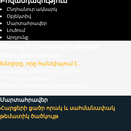
Բովանդակություն
Ընդհանուր ակնարկ
Օբյեկտիվ
Մարտահրավեր
Լուծում
Արդյունք
Ծրագրի նկարագրությունը
Ընդհանուր ակնարկ
Խնդիրը, որը հանդիպում է․
Հարցազրույցների հարթակներում
HRTech լուծումներում
EdTech և գիտելիքների գնահատման
համակարգերում
Մարտահրավեր
Հարցերի ցածր որակ և սահմանափակ
թեմատիկ ծածկույթ
AI-ն կիրառվում է աշխատանքի ընդունման,
հմտությունների գնահատման և ուսուցման