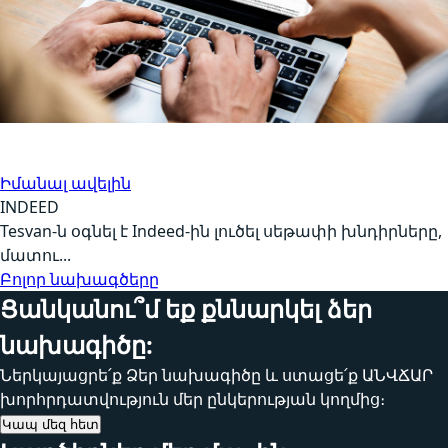
DB թեստավորում, Ավտոմատացված թեստավորում
Հաղորդակցություն
Իմանալ ավելին
INDEED
Tesvan-ն օգնել է Indeed-ին լուծել սեթափի խնդիրները,
մատու...
Բոլոր նախագծերը
Ցանկանու՞մ եք քննարկել ձեր
նախագիծը:
Ներկայացրե՛ք Ձեր նախագիծը և ստացե՛ք ԱՆՎՃԱՐ
խորհրդատվություն մեր ընկերության կողմից։
Կապ մեզ հետ