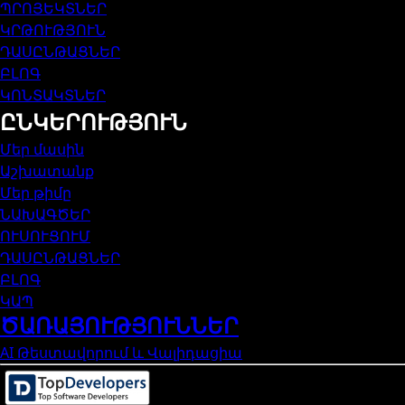
ՊՐՈՅԵԿՏՆԵՐ
ԿՐԹՈՒԹՅՈՒՆ
ԴԱՍԸՆԹԱՑՆԵՐ
ԲԼՈԳ
ԿՈՆՏԱԿՏՆԵՐ
ԸՆԿԵՐՈՒԹՅՈՒՆ
Մեր մասին
Աշխատանք
Մեր թիմը
ՆԱԽԱԳԾԵՐ
ՈՒՍՈՒՑՈՒՄ
ԴԱՍԸՆԹԱՑՆԵՐ
ԲԼՈԳ
ԿԱՊ
ԾԱՌԱՅՈՒԹՅՈՒՆՆԵՐ
AI Թեստավորում և Վալիդացիա