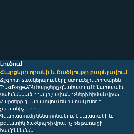
ամբողջական և արդար կերպով
Ուժեղ հմտությունները մնում են չստուգված
Գնահատումները թվում են մակերեսային կամ
կրկնվող
Ավտոմատացված գնահատման նկատմամբ
վստահությունը նվազում է
Թիմերը ստիպված են ավելի շատ ժամանակ ծախսել
հարցերի ձեռքով վերանայման և շտկման վրա
Լուծում
Հարցերի որակի և ծածկույթի բարելավում
Ճշգրիտ ձևակերպումները ստուգելու փոխարեն
TrustForge.AI-ն հարցերը գնահատում է նախապես
սահմանված որակի չափանիշների հիման վրա։
Հարցերը գնահատվում են հստակ rubric
չափանիշներով
Գնահատումը կենտրոնանում է նպատակի և
թեմատիկ ծածկույթի վրա, ոչ թե բառացի
համընկնման