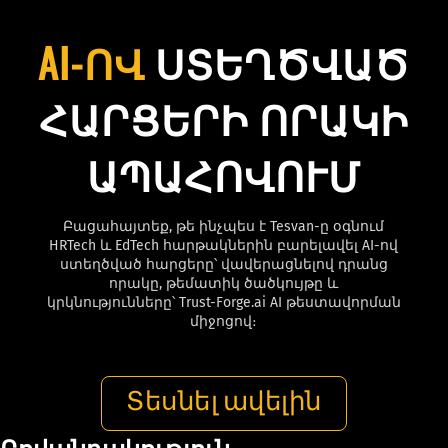
AI-ՈՎ
ՍՏԵՂԾՎԱԾ
ՀԱՐՑԵՐԻ ՈՐԱԿԻ
ԱՊԱՀՈՎՈՒՄ
Բացահայտեք, թե ինչպես է Tesvan-ը օգնում
HRTech և EdTech հարթակներին բարելավել AI-ով
ստեղծված հարցերը՝ վավերացնելով դրանց
որակը, թեմատիկ ծածկույթը և
կրկնությունները՝
Trust-Forge
.ai AI թեստավորման
միջոցով։
Տեսնել ավելին