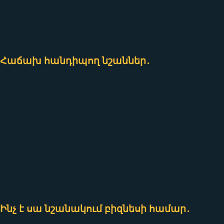
հարթակներում հարցեր ստեղծելու համար, սակայն
բազմաթիվ AI համակարգեր դժվարանում են
ստեղծել բարձրորակ և բազմազան հարցեր, որոնք
իրականում չափում են իրական հմտությունները։
Հաճախ հանդիպող նշաններ․
Տարբեր սեսիաներում կրկնվող կամ շատ նման
հարցեր
Հմտությունների կամ թեմաների սահմանափակ
ծածկույթ
Որոշ ոլորտների գերարժևորում, մինչդեռ մյուսները
անտեսվում են
«Լավ» հարցի հստակ սահմանման դժվարություն
Գնահատումները բարելավելու փոխարեն AI-ով
ստեղծված հարցերը նվազեցնում են դրանց արժեքը։
Ինչ է սա նշանակում բիզնեսի համար․
Թեկնածուները կամ սովորողները չեն գնահատվում