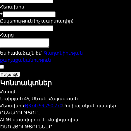
Հեռախոս
+
Ընկերություն (ոչ պարտադիր)
Հարց
Ես համաձայն եմ
Գաղտնիության
քաղաքականություն
Ուղարկել
Կոնտակտներ
Հասցե
Նաիրյան 45, Սևան, Հայաստան
Հեռախոս
+(374) 99 790 270
Սոցիալական ցանցեր
ԸՆԿԵՐՈՒԹՅՈՒՆ
AI Թեստավորում և Վալիդացիա
ԾԱՌԱՅՈՒԹՅՈՒՆՆԵՐ