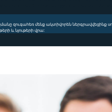
Ավելին,այն ուղղված էր ինչպես բջջային, այնպես էլ վ
նը զուգահեռ մենք ակտիվորեն ներգրավվեցինք սովոր
երի և նյութերի վրա: