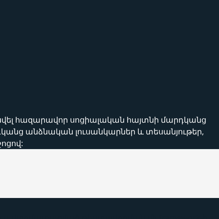
կիսվել հազարավոր սոցիալական հայտնի մարդկանց
դկանց անձնական լուսանկարներ և տեսանյութեր,
ոցով:
ք ավտոմատացված թեստավորման մի framework-ի