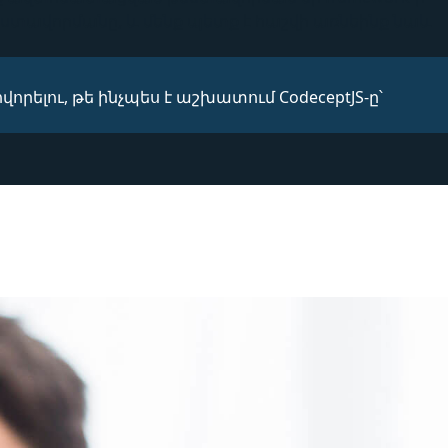
եբ թեստավորմանը, և մենք պետք է հաշվի առնեինք նաև
ելու, թե ինչպես է աշխատում CodeceptJS-ը՝