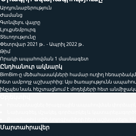
Արդյունաբերություն
Ժամանց
Գտնվելու վայրը
Լյուքսեմբուրգ
Տեւողությունը
Փետրվար 2021 թ․ - Ապրիլ 2022 թ․
Թիմ
Որակի ապահովման 1 մասնագետ
Ընդհանուր ակնարկ
BimBim-ը մեծահասակների համար ուղիղ հեռարձակմա
հետ ամբողջ աշխարհից: Այս ծառայությունն ապահով
ինչպես նաև հեշտացնում է մոդելների հետ անմիջակ
Օբյեկտիվ
Իրականացնել ծրագրային ապահովման փորձարկմա
Նախագծել, մշակել, գործարկել և կատարելագո
Բազմաթիվ տեխնոլոգիաների հետ աշխատելու հն
Մարտահրավեր
Փորձարկվող համակարգը իսկապես բարդ էր և բազմ