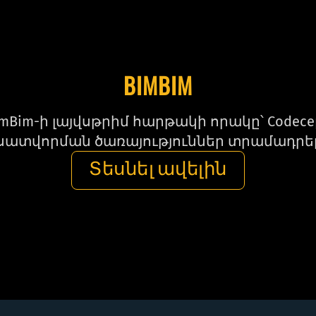
BIMBIM
BimBim-ի լայվսթրիմ հարթակի որակը՝ Cod
սատվորման ծառայություններ տրամադրել
Տեսնել ավելին