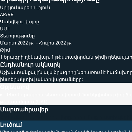
Արդյունաբերություն
AR/VR
Գտնվելու վայրը
ԱՄԷ
Տեւողությունը
Մարտ 2022 թ․ - Հուլիս 2022 թ․
Թիմ
1 ծրագրի ղեկավար, 1 թեստավորման թիմի ղեկավա
Ընդհանուր ակնարկ
Աշխատանքային այս ծրագիրը ներառում է հաճախոր
ինտերակտիվ ակտիվացումները:
Օբյեկտիվ
Ինտեգրացիոն թեստավորում Ֆունկցիոնալ փորձա
թեստավորում(UAT)
Մարտահրավեր
Հիմնական մարտահրավերը, որին մենք հանդիպեցինք
Լուծում