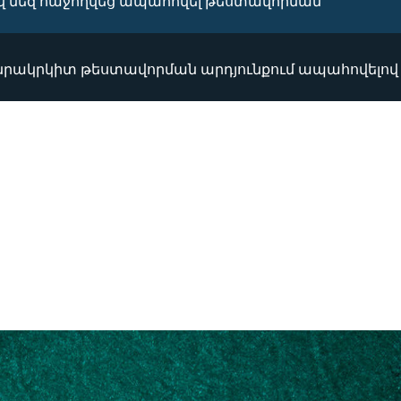
վ մեզ հաջողվեց ապահովել թեստավորման
անրակրկիտ թեստավորման արդյունքում ապահովելով