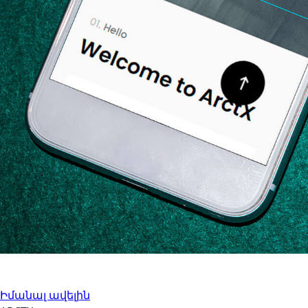
API թեստավորում
Խաղեր
Իմանալ ավելին