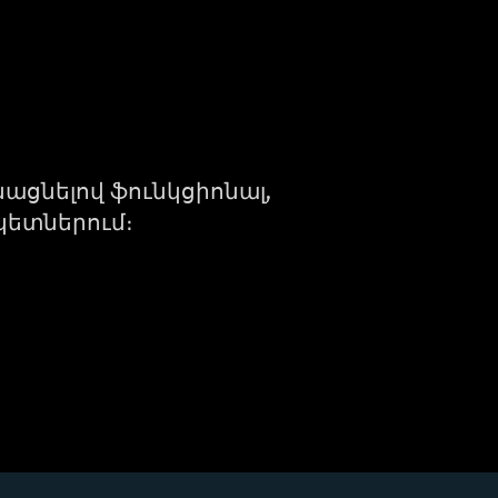
անացնելով ֆունկցիոնալ,
կետներում։