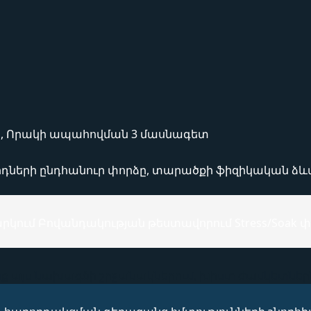
ր, Որակի ապահովման 3 մասնագետ
դների ընդհանուր փորձը, տարածքի ֆիզիկական ձևա
րկում Բովանդակության թեստավորում Stress/Soak
 այս նախագծի շրջանակներում, խիստ ժամկետներն 