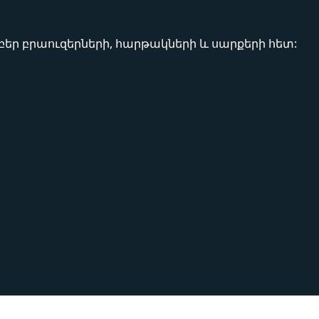
եր բրաուզերների, հարթակների և սարքերի հետ:
ր cross-browser թեստավորում ծառա