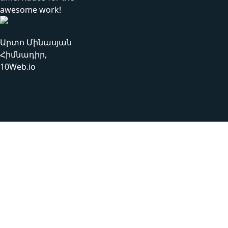
awesome work!
Արտո Մինասյան
Հիմնադիր,
10Web.io
Տեսվանի մոտեցումները
1
Մենք որոշում ենք հավելվածի տեսակը (ըստ ոլորտի)
և ընտրում ենք թիմը, որը կաշխատի տվյալ
նախագծի վրա:
2
Մենք խորապես ուսումնասիրում ենք համակարգը՝
դրա տրամաբանությունը հասկանալու համար: