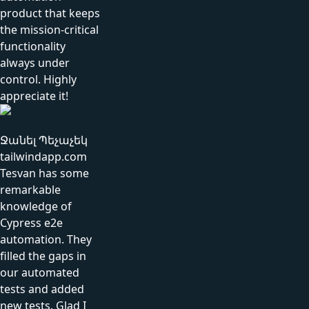
product that keeps
the mission-critical
functionality
always under
control. Highly
appreciate it!
Ջանել Պեչաչեկ
tailwindapp.com
Tesvan has some
remarkable
knowledge of
Cypress e2e
automation. They
filled the gaps in
our automated
tests and added
new tests. Glad I