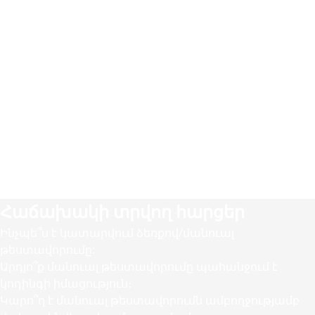
3
Մենք ուսումնասիրում ենք պահանջները և որոշում,
թե որ գործիքներն ենք օգտագործելու։
4
Մենք սահմանում ենք ժամանակացույց և հետևում
դրան թեստավորման ողջ ընթացքում։
5
Մենք ստեղծում ենք հստակ և համապարփակ
թեստային պլան, թեստային դեպքեր, արդյունքի
մասին հաշվետվություն և անհրաժեշտության
դեպքում հաշվետվություններ խնդիրների
վերաբերյալ:
Հաճախակի տրվող հարցեր
Ինչպե՞ս է կատարվում ձեռքով/մանուալ
թեստավորումը:
Արդյո՞ք մանուալ թեստավորումը պահանջում է
կոդինգի իմացություն։
Կարո՞ղ է մանուալ թեստավորումն ամբողջությամբ