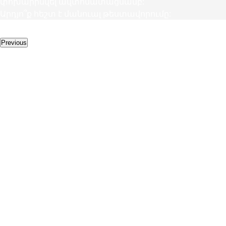
փոխարինվել ավտոմատացմամբ:
Արդյո՞ք հեշտ է մանուալ թեստավորումը:
Լրացուցիչ ծառայությունները
Previous
Այլ
ծառայություններ
UI/UX դիզայն
UI դիզայնը
մոտեցում է`
թվային
արտադրանքի
գեղագիտությունը
նախագծելու
համար, մինչդեռ
UX դիզայնը
նախատեսում է,
թե ինչպես
մարդիկ
կփոխազդեն