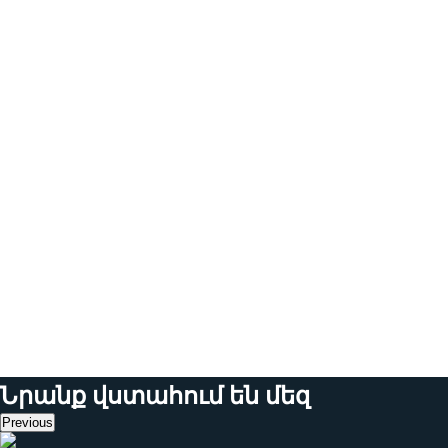
հավելվածը։
4
Ճկունություն
Մանուալ
թեստավորումը
չի պահանջում
կոնկրետ
գործիքների
բարդ
կարգավորումներ
կամ տեղադրում:
Նրանք վստահում են մեզ
Previous