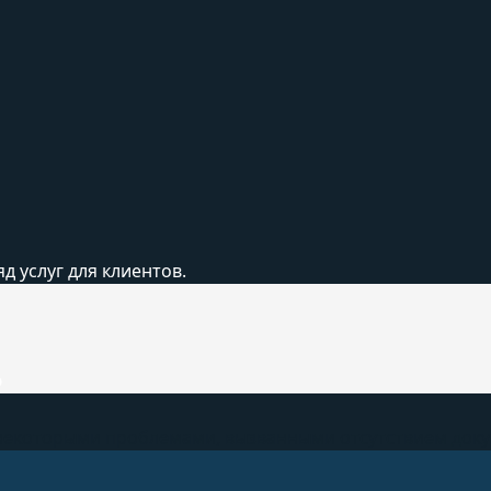
 услуг для клиентов.
ю
с некоторыми проблемами, вызванными отсутствием док