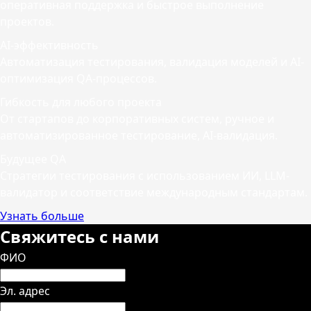
оперативная поддержка и быстрое выполнение
проектов.
AI-эффективность
Автоматизация тестирования, валидация моделей и AI-
оптимизация QA-процессов.
Гибкость для любого проекта
От стартапов до корпоративных систем, ручное и
автоматизированное тестирование, AI-валидация.
Будущее QA
Стратегии тестирования с использованием ИИ, LLM-
валидатор и соответствие международным стандартам.
Узнать больше
Свяжитесь с нами
ФИО
Эл. адрес