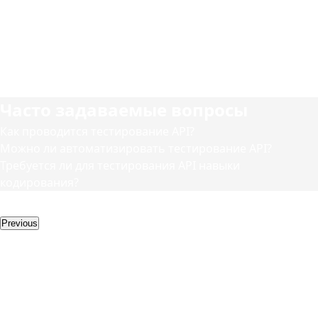
убедиться, что все основные функции работают
должным образом.
3
После выполнения теста мы проводим
соответствующий анализ с использованием сторонних
инструментов.
Часто задаваемые вопросы
Как проводится тестирование API?
Можно ли автоматизировать тестирование API?
Требуется ли для тестирования API навыки
кодирования?
Дополнительные услуги
Previous
Другие услуги
UI/UX-дизайн
Дизайн
пользовательского
интерфейса -