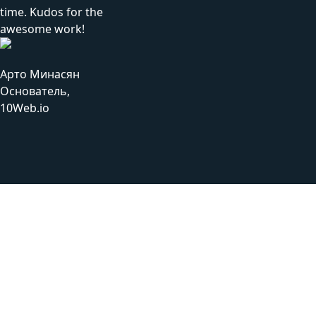
time. Kudos for the
awesome work!
Арто Минасян
Основатель,
10Web.io
Подход Тесван
1
На основании документации определяем объем
тестирования API и выбираем инструменты для работы.
2
Для каждого нового API, проходящего тестирование, мы
проводим тестирование Smoke, чтобы проверить код и