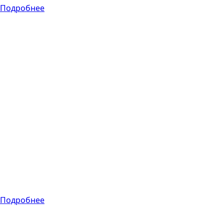
Подробнее
Другие услуги
Веб / Мобильная
разработка
Разработка
приложений для
мобильных
устройств — это
создание
мобильных
приложений, а
веб-разработка —
это процесс
создания веб-
сайтов и веб-
приложений.
Подробнее
Функциональное