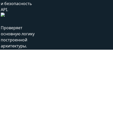
и безопасность
API.
Проверяет
основную логику
построенной
архитектуры.
Какую выгоду вы можете
получить от Нашего тестирование
api Сервиса?
1
Экономичный
Приложение можно тестировать на ранних стадиях
разработки (даже без UI).
2
Улучшенное тестовое покрытие