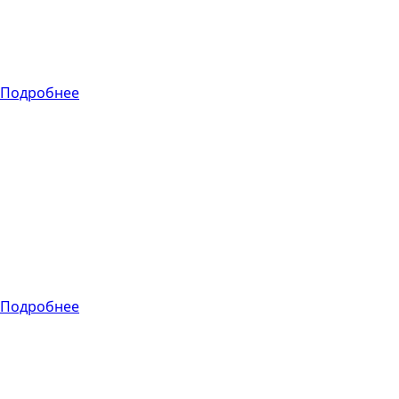
дизайн планирует,
как люди будут
взаимодействовать
с продуктом.
Подробнее
Другие услуги
CI/CD
Автоматизируя
этапы разработки
приложений,
CI/CD позволяет
часто доставлять
приложения
клиентам.
Подробнее
Другие услуги
Веб / Мобильная
разработка
Разработка