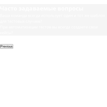
сравниваем их.
Часто задаваемые вопросы
Ваша команда всегда использует один и тот же шаблон
для тестовых случаев?
При автоматизации тестов вы всегда создаете свои
кейсы?
Дополнительные услуги
Previous
Другие услуги
UI/UX-дизайн
Дизайн
пользовательского
интерфейса -
подход к
разработке
эстетики
цифрового
продукта, а UX-