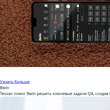
Регрессионное тестирование
Гемблинг
Узнать больше
Bwin
Tesvan помог Bwin решить ключевые задачи QA, создав м