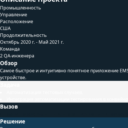
Промышленность
Управление
Расположение
США
Продолжительность
Октябрь 2020 г. - Май 2021 г.
Команда
2 QA-инженера
Обзор
Самое быстрое и интуитивно понятное приложение EMS
устройстве.
Задача
Автоматизация тестовых случаев.
Интеграция автоматизации тестирования в конвейер
Вызов
В самом начале было сложно адаптироваться к такому
Решение