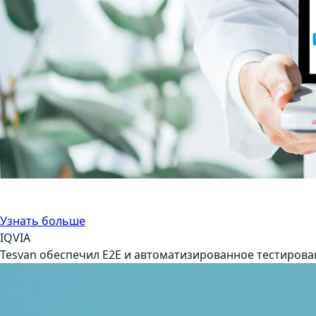
E2E-тестирование
Медицина
Узнать больше
IQVIA
Tesvan обеспечил E2E и автоматизированное тестирован