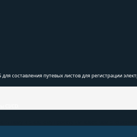
 для составления путевых листов для регистрации эле
ы CI/CD.
 большому и сложному проекту с множеством специфика