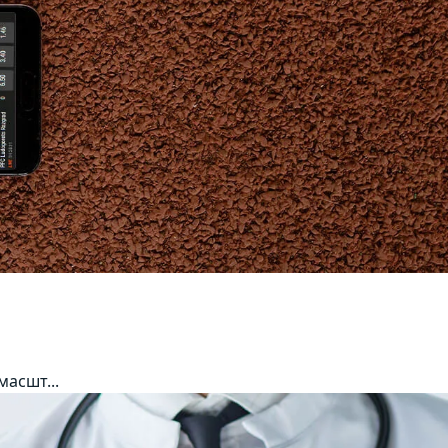
асшт...