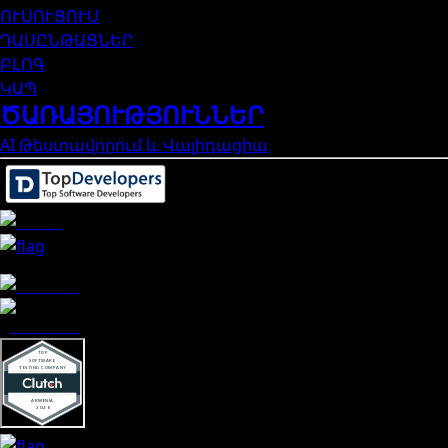
ՈՒՍՈՒՑՈՒՄ
ԴԱՍԸՆԹԱՑՆԵՐ
ԲԼՈԳ
ԿԱՊ
ԾԱՌԱՅՈՒԹՅՈՒՆՆԵՐ
AI Թեստավորում և Վալիդացիա