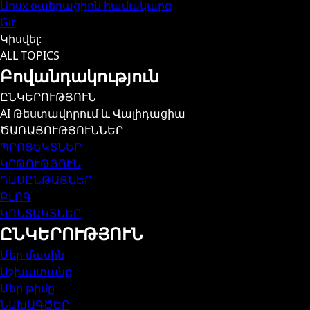
Linux օպերացիոն համակարգ
Git
Կիսվել
:
ALL TOPICS
Բովանդակություն
ԸՆԿԵՐՈՒԹՅՈՒՆ
AI Թեստավորում և Վալիդացիա
ԾԱՌԱՅՈՒԹՅՈՒՆՆԵՐ
ՊՐՈՅԵԿՏՆԵՐ
ԿՐԹՈՒԹՅՈՒՆ
ԴԱՍԸՆԹԱՑՆԵՐ
ԲԼՈԳ
ԿՈՆՏԱԿՏՆԵՐ
ԸՆԿԵՐՈՒԹՅՈՒՆ
Մեր մասին
Աշխատանք
Մեր թիմը
ՆԱԽԱԳԾԵՐ